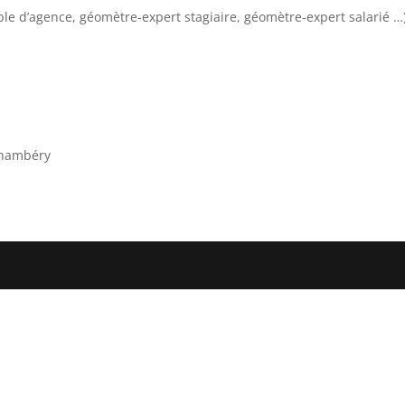
able d’agence, géomètre-expert stagiaire, géomètre-expert salarié …
 Chambéry